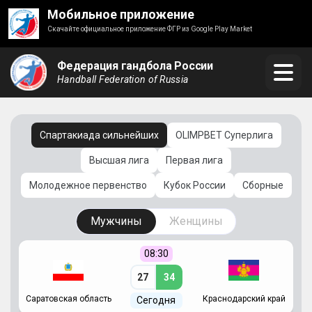
Мобильное приложение
Скачайте официальное приложение ФГР из Google Play Market
Федерация гандбола России
Handball Federation of Russia
Спартакиада сильнейших
OLIMPBET Суперлига
Высшая лига
Первая лига
Молодежное первенство
Кубок России
Сборные
Мужчины
Женщины
08:30
27
34
Саратовская область
Краснодарский край
Ч
Сегодня
ай