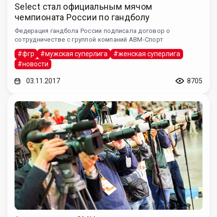
Select стал официальным мячом
чемпионата России по гандболу
Федерация гандбола России подписала договор о
сотрудничестве с группой компаний АВМ-Спорт
#фгр
#мужская суперлига
#женская суперлига
#новости
03.11.2017
8705