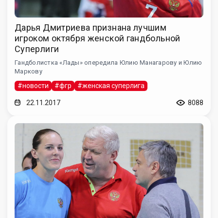
Дарья Дмитриева признана лучшим
игроком октября женской гандбольной
Суперлиги
Гандболистка «Лады» опередила Юлию Манагарову и Юлию
Маркову
#новости
#фгр
#женская суперлига
22.11.2017
8088