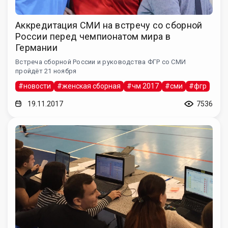
Аккредитация СМИ на встречу со сборной
России перед чемпионатом мира в
Германии
Встреча сборной России и руководства ФГР со СМИ
пройдёт 21 ноября
#новости
#женская сборная
#чм 2017
#сми
#фгр
19.11.2017
7536