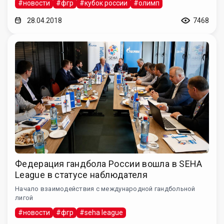
#новости
#фгр
#кубок россии
#олимп
28.04.2018
7468
Федерация гандбола России вошла в SEHA
League в статусе наблюдателя
Начало взаимодействия с международной гандбольной
лигой
#новости
#фгр
#seha league