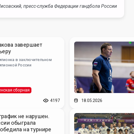
Лисовский, пресс-служба Федерации гандбола России
акова завершает
ьеру
мпионка в заключительном
мпионкой России
нская сборная
4197
18.05.2026
рафик не нарушен.
ссии обыграла
победила на турнире