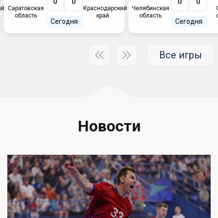
0
0
0
0
ий
Саратовская
Краснодарский
Челябинская
область
край
область
Сегодня
Сегодня
Все игры
Новости