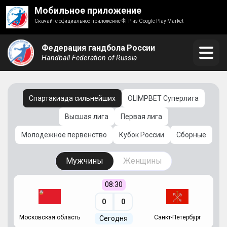
Мобильное приложение
Скачайте официальное приложение ФГР из Google Play Market
Федерация гандбола России
Handball Federation of Russia
Спартакиада сильнейших
OLIMPBET Суперлига
Высшая лига
Первая лига
Молодежное первенство
Кубок России
Сборные
Мужчины
Женщины
08:30
0
0
Московская область
Санкт-Петербург
Сегодня
ть