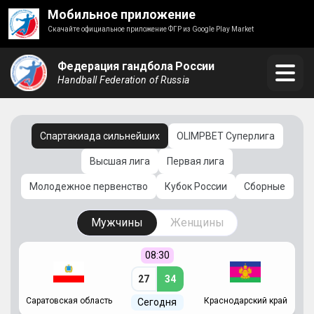
Мобильное приложение
Скачайте официальное приложение ФГР из Google Play Market
Федерация гандбола России
Handball Federation of Russia
Спартакиада сильнейших
OLIMPBET Суперлига
Высшая лига
Первая лига
Молодежное первенство
Кубок России
Сборные
Мужчины
Женщины
08:30
27
34
Саратовская область
Краснодарский край
Ч
Сегодня
ай