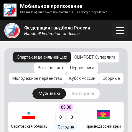
Мобильное приложение
Скачайте официальное приложение ФГР из Google Play Market
Федерация гандбола России
Handball Federation of Russia
Спартакиада сильнейших
OLIMPBET Суперлига
Высшая лига
Первая лига
Молодежное первенство
Кубок России
Сборные
Мужчины
Женщины
08:30
0
0
Саратовская область
Краснодарский край
Ч
Сегодня
ай