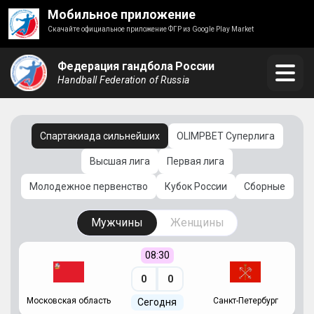
Мобильное приложение
Скачайте официальное приложение ФГР из Google Play Market
Федерация гандбола России
Handball Federation of Russia
Спартакиада сильнейших
OLIMPBET Суперлига
Высшая лига
Первая лига
Молодежное первенство
Кубок России
Сборные
Мужчины
Женщины
08:30
0
0
Московская область
Санкт-Петербург
Сегодня
ть