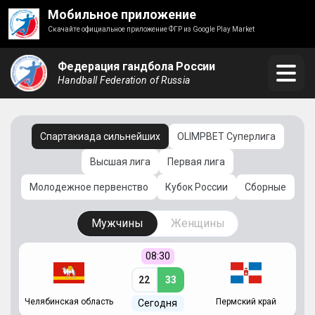
Мобильное приложение
Скачайте официальное приложение ФГР из Google Play Market
Федерация гандбола России
Handball Federation of Russia
Спартакиада сильнейших
OLIMPBET Суперлига
Высшая лига
Первая лига
Молодежное первенство
Кубок России
Сборные
Мужчины
Женщины
08:30
22
33
Челябинская область
Пермский край
С
Сегодня