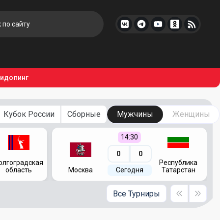
тидопинг
Кубок России
Сборные
Мужчины
Женщины
14:30
0
0
олгоградская
Республика
область
Москва
Сегодня
Татарстан
Все Турниры