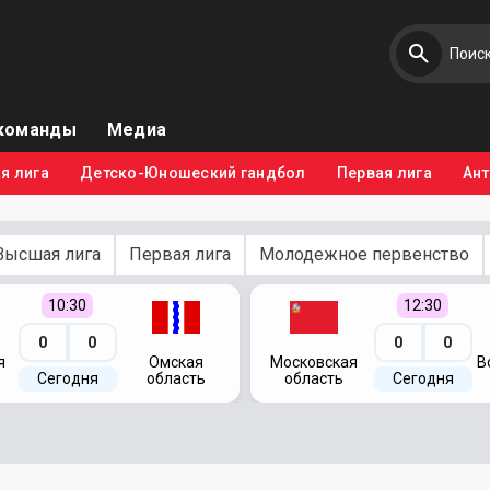
команды
Медиа
я лига
Детско-Юношеский гандбол
Первая лига
Ан
Высшая лига
Первая лига
Молодежное первенство
10:30
12:30
0
0
0
0
я
Омская
Московская
В
Сегодня
область
область
Сегодня