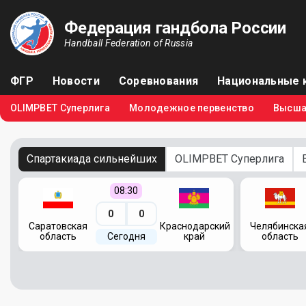
Федерация гандбола России
Handball Federation of Russia
ФГР
Новости
Соревнования
Национальные 
OLIMPBET Суперлига
Молодежное первенство
Высша
Спартакиада сильнейших
OLIMPBET Суперлига
08:30
0
0
кий
Саратовская
Краснодарский
Челябинска
область
Сегодня
край
область