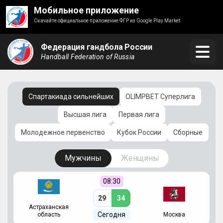
Мобильное приложение
Скачайте официальное приложение ФГР из Google Play Market
Федерация гандбола России
Handball Federation of Russia
Спартакиада сильнейших
OLIMPBET Суперлига
Высшая лига
Первая лига
Молодежное первенство
Кубок России
Сборные
Мужчины
Женщины
08:30
29
34
Астраханская
С
Сегодня
область
Москва