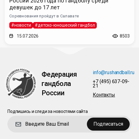
России 2026 года по гандболу среди
девушек до 17 лет
Соревнования пройдут в Салавате
#новости
#детско-юношеский гандбол
15.07.2026
8503
info@rushandball.ru
Федерация
+7 (495) 637-09-
гандбола
21
России
Контакты
Подпишись и следи за новостями сайта
Подписаться