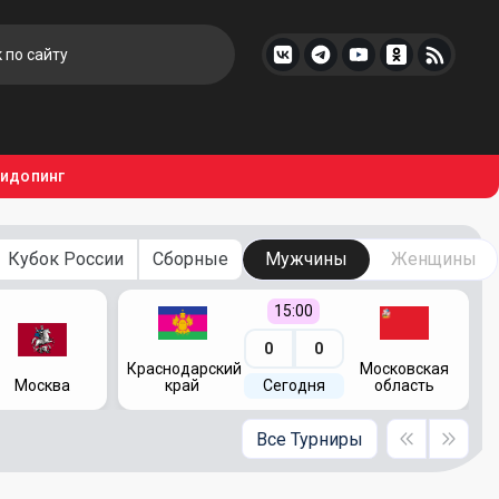
тидопинг
Кубок России
Сборные
Мужчины
Женщины
15:00
0
0
Краснодарский
Московская
Москва
край
Сегодня
область
Все Турниры