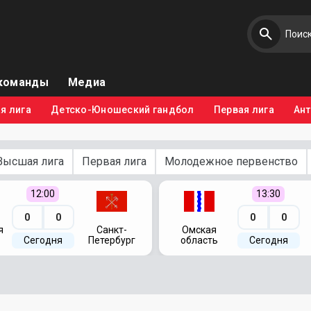
команды
Медиа
я лига
Детско-Юношеский гандбол
Первая лига
Ан
Высшая лига
Первая лига
Молодежное первенство
12:00
13:30
0
0
0
0
я
Санкт-
Омская
Сегодня
Петербург
область
Сегодня