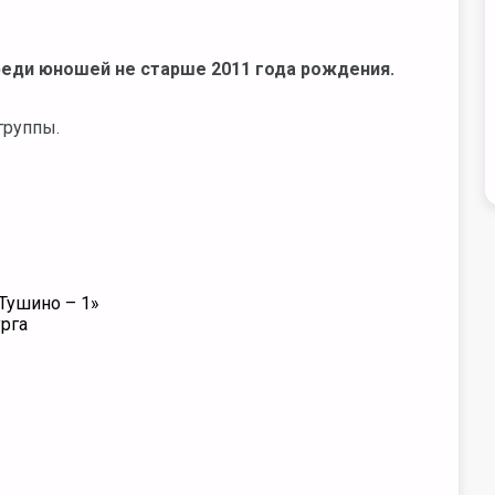
среди юношей не старше 2011 года рождения.
группы.
«Тушино – 1»
рга