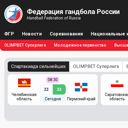
Федерация гандбола России
Handball Federation of Russia
ФГР
Новости
Соревнования
Национальные 
OLIMPBET Суперлига
Молодежное первенство
Высша
Спартакиада сильнейших
OLIMPBET Суперлига
08:30
22
33
Челябинская
Саратовска
область
Сегодня
Пермский край
область