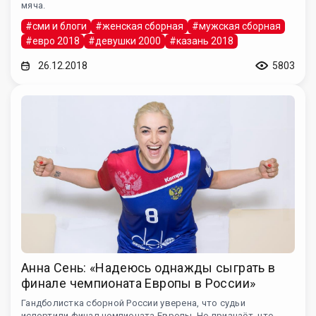
мяча.
#сми и блоги
#женская сборная
#мужская сборная
#евро 2018
#девушки 2000
#казань 2018
26.12.2018
5803
Анна Сень: «Надеюсь однажды сыграть в
финале чемпионата Европы в России»
Гандболистка сборной России уверена, что судьи
испортили финал чемпионата Европы. Но признаёт, что