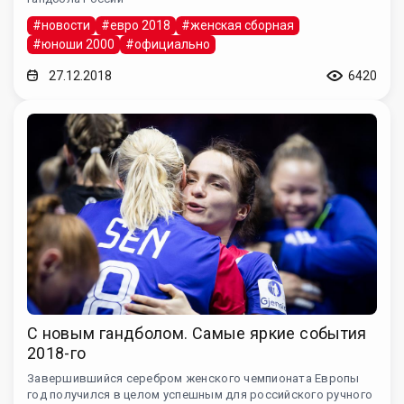
#новости
#евро 2018
#женская сборная
#юноши 2000
#официально
27.12.2018
6420
С новым гандболом. Самые яркие события
2018-го
Завершившийся серебром женского чемпионата Европы
год получился в целом успешным для российского ручного