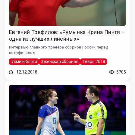
Евгений Трефилов: «Румынка Крина Пинтя –
одна из лучших линейных»
Интервью главного тренера сборной России перед
полуфиналом
#сми и блоги
#женская сборная
#евро 2018
12.12.2018
5705