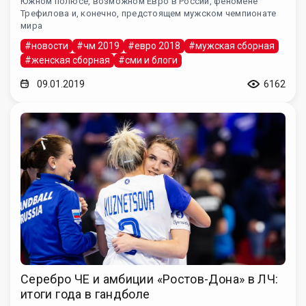
Южном полюсе, возможном Евро в России, феномене
Трефилова и, конечно, предстоящем мужском чемпионате
мира
#новости
#чм 2019
#евро 2018
#мужская сборная
#женская сборная
#сми и блоги
09.01.2019
6162
Серебро ЧЕ и амбиции «Ростов-Дона» в ЛЧ:
итоги года в гандболе