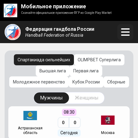
Мобильное приложение
Скачайте официальное приложение ФГР из Google Play Market
Федерация гандбола России
Handball Federation of Russia
Спартакиада сильнейших
OLIMPBET Суперлига
Высшая лига
Первая лига
Молодежное первенство
Кубок России
Сборные
Мужчины
Женщины
08:30
0
0
Астраханская
С
Сегодня
область
Москва