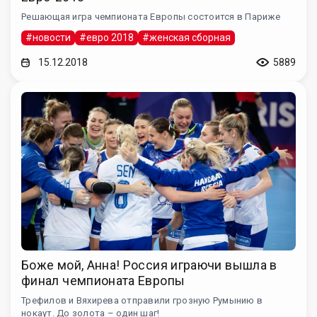
Решающая игра чемпионата Европы состоится в Париже
#новости
#евро 2018
#женская сборная
15.12.2018
5889
Боже мой, Анна! Россия играючи вышла в
финал чемпионата Европы
Трефилов и Вяхирева отправили грозную Румынию в
нокаут. До золота – один шаг!