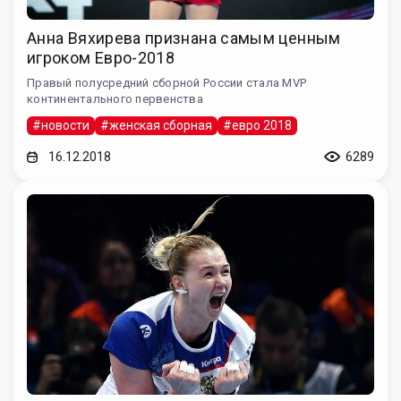
Анна Вяхирева признана самым ценным
игроком Евро-2018
Правый полусредний сборной России стала MVP
континентального первенства
#новости
#женская сборная
#евро 2018
16.12.2018
6289