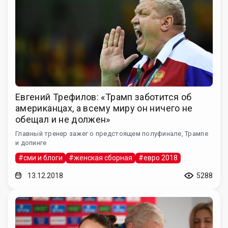
Евгений Трефилов: «Трамп заботится об
американцах, а всему миру он ничего не
обещал и не должен»
Главный тренер зажег о предстоящем полуфинале, Трампе
и допинге
#сми и блоги
#женская сборная
#евро 2018
13.12.2018
5288