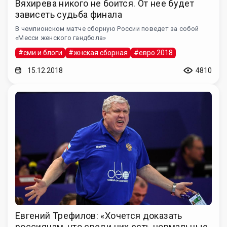
Вяхирева никого не боится. От нее будет
зависеть судьба финала
В чемпионском матче сборную России поведет за собой
«Месси женского гандбола»
#сми и блоги
#жнская сборная
#евро 2018
15.12.2018
4810
Евгений Трефилов: «Хочется доказать
россиянам, что среди них есть нормальные