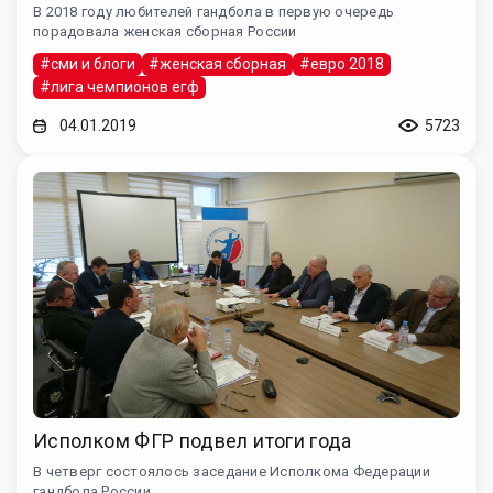
В 2018 году любителей гандбола в первую очередь
порадовала женская сборная России
#сми и блоги
#женская сборная
#евро 2018
#лига чемпионов егф
04.01.2019
5723
Исполком ФГР подвел итоги года
В четверг состоялось заседание Исполкома Федерации
гандбола России