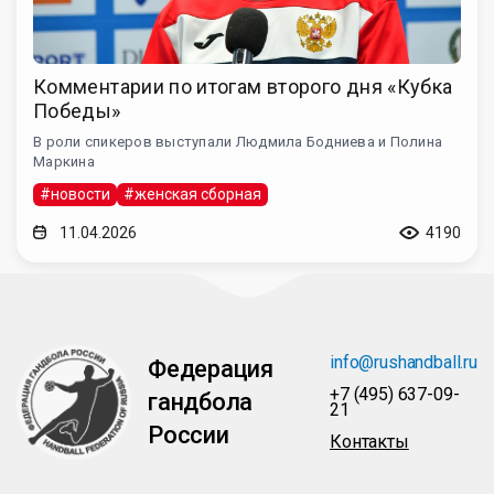
Комментарии по итогам второго дня «Кубка
Победы»
В роли спикеров выступали Людмила Бодниева и Полина
Маркина
#новости
#женская сборная
11.04.2026
4190
info@rushandball.ru
Федерация
+7 (495) 637-09-
гандбола
21
России
Контакты