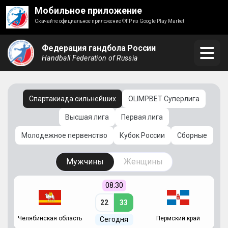
Мобильное приложение
Скачайте официальное приложение ФГР из Google Play Market
Федерация гандбола России
Handball Federation of Russia
Спартакиада сильнейших
OLIMPBET Суперлига
Высшая лига
Первая лига
Молодежное первенство
Кубок России
Сборные
Мужчины
Женщины
08:30
22
33
Челябинская область
Пермский край
С
Сегодня