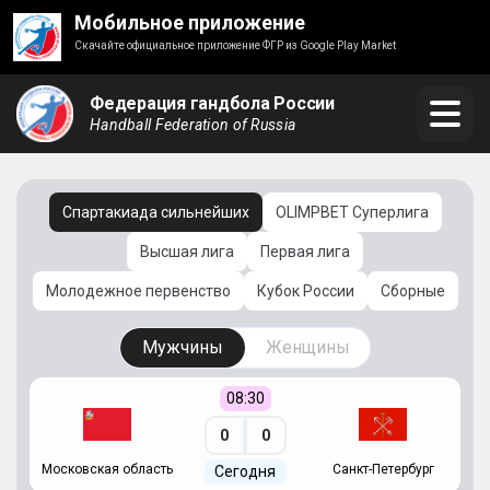
Мобильное приложение
Скачайте официальное приложение ФГР из Google Play Market
Федерация гандбола России
Handball Federation of Russia
Спартакиада сильнейших
OLIMPBET Суперлига
Высшая лига
Первая лига
Молодежное первенство
Кубок России
Сборные
Мужчины
Женщины
08:30
0
0
Московская область
Санкт-Петербург
Сегодня
ть