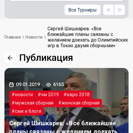
Все Турниры
Сергей Шишкарев: «Все
ближайшие планы связаны с
Главная
Новости
желанием доехать до Олимпийских
игр в Токио двумя сборными»
Публикация
09.01.2019
6165
#новости
#чм 2019
#евро 2018
#мужская сборная
#женская сборная
#сми и блоги
Сергей Шишкарев: «Все ближайшие
планы связаны с желанием доехать