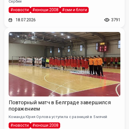
Сербии
#новости
#юноши 2008
#сми и блоги
18.07.2026
3791
Повторный матч в Белграде завершился
поражением
Команда Юрия Орлова уступила с разницей в 5 мячей
#новости
#юноши 2008