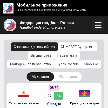
Мобильное приложение
Скачайте официальное приложение ФГР из Google Play Market
Федерация гандбола России
Handball Federation of Russia
Спартакиада сильнейших
OLIMPBET Суперлига
Высшая лига
Первая лига
Молодежное первенство
Кубок России
Сборные
Мужчины
Женщины
08:30
27
34
Саратовская область
Краснодарский край
Ч
Сегодня
ай