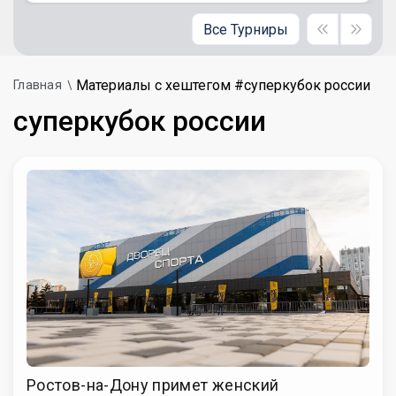
Все Турниры
Материалы с хештегом #суперкубок россии
Главная
суперкубок россии
Ростов-на-Дону примет женский