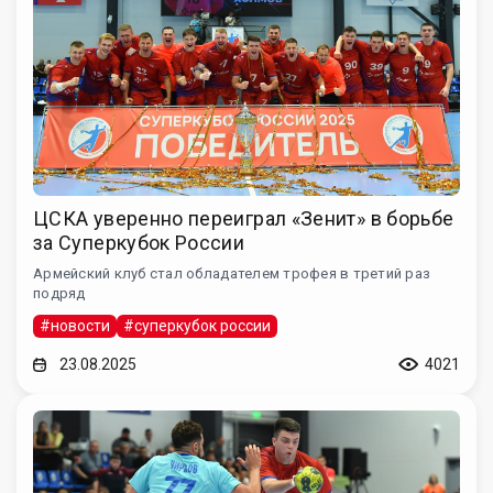
ЦСКА уверенно переиграл «Зенит» в борьбе
за Суперкубок России
Армейский клуб стал обладателем трофея в третий раз
подряд
#новости
#суперкубок россии
23.08.2025
4021