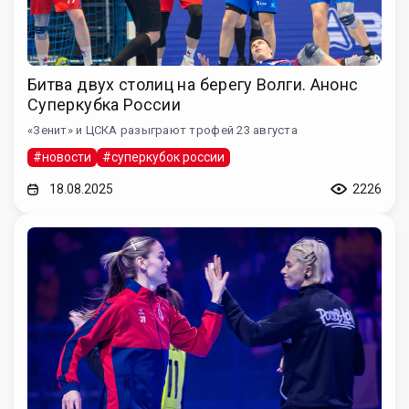
Битва двух столиц на берегу Волги. Анонс
Суперкубка России
«Зенит» и ЦСКА разыграют трофей 23 августа
#новости
#суперкубок россии
18.08.2025
2226