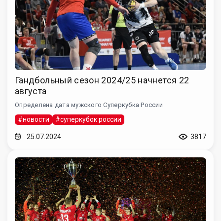
Гандбольный сезон 2024/25 начнется 22
августа
Определена дата мужского Суперкубка России
#новости
#суперкубок россии
25.07.2024
3817