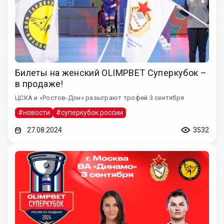
Билеты на женский OLIMPBET Суперкубок –
в продаже!
ЦСКА и «Ростов-Дон» разыграют трофей 3 сентября
#новости
#суперкубок россии
27.08.2024
3532