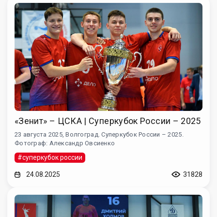
«Зенит» – ЦСКА | Суперкубок России – 2025
23 августа 2025, Волгоград. Суперкубок России – 2025.
Фотограф: Александр Овсиенко
#суперкубок россии
24.08.2025
31828