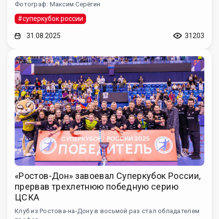
Фотограф: Максим Серёгин
#суперкубок россии
31.08.2025
31203
«Ростов-Дон» завоевал Суперкубок России,
прервав трехлетнюю победную серию
ЦСКА
Клуб из Ростова-на-Дону в восьмой раз стал обладателем