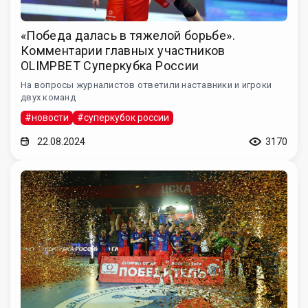
«Победа далась в тяжелой борьбе».
Комментарии главных участников
OLIMPBET Суперкубка России
На вопросы журналистов ответили наставники и игроки
двух команд
#новости
#суперкубок россии
22.08.2024
3170