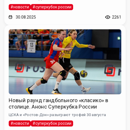
#новости
#суперкубок россии
30.08.2025
2261
Новый раунд гандбольного «класико» в
столице. Анонс Суперкубка России
ЦСКА и «Ростов-Дон» разыграют трофей 30 августа
#новости
#суперкубок россии