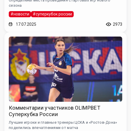
Определены места проведения стартовых игр нового
сезона
#новости
#суперкубок россии
17.07.2025
2973
Комментарии участников OLIMPBET
Суперкубка России
Лучшие игроки и главные тренеры ЦСКА и «Ростов-Дона»
поделились впечатлениями от матча