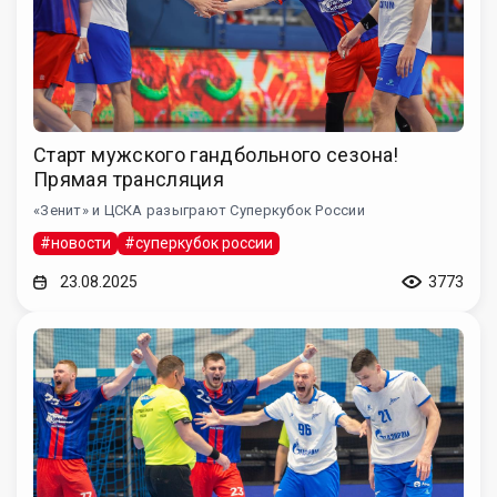
Старт мужского гандбольного сезона!
Прямая трансляция
«Зенит» и ЦСКА разыграют Суперкубок России
#новости
#суперкубок россии
23.08.2025
3773