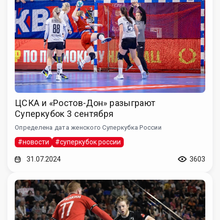
ЦСКА и «Ростов-Дон» разыграют
Суперкубок 3 сентября
Определена дата женского Суперкубка России
#новости
#суперкубок россии
31.07.2024
3603