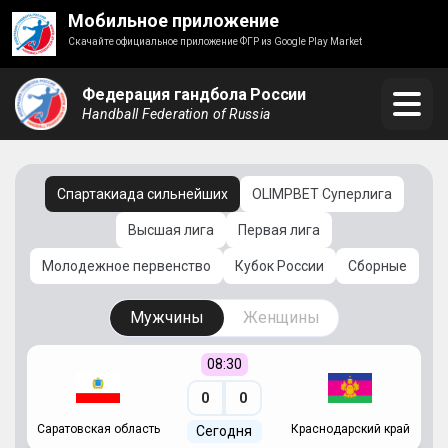
Мобильное приложение
Скачайте официальное приложение ФГР из Google Play Market
Федерация гандбола России
Handball Federation of Russia
Спартакиада сильнейших
OLIMPBET Суперлига
Высшая лига
Первая лига
Молодежное первенство
Кубок России
Сборные
Мужчины
Женщины
08:30
0
0
Саратовская область
Краснодарский край
Ч
Сегодня
ай