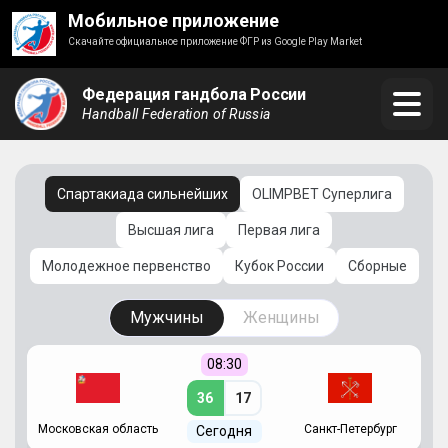
Мобильное приложение
Скачайте официальное приложение ФГР из Google Play Market
Федерация гандбола России
Handball Federation of Russia
Спартакиада сильнейших
OLIMPBET Суперлига
Высшая лига
Первая лига
Молодежное первенство
Кубок России
Сборные
Мужчины
Женщины
08:30
36
17
Московская область
Санкт-Петербург
Сегодня
ть