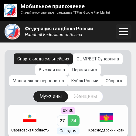
Мобильное приложение
Скачайте официальное приложение ФГР из Google Play Market
Федерация гандбола России
Handball Federation of Russia
Спартакиада сильнейших
OLIMPBET Суперлига
Высшая лига
Первая лига
Молодежное первенство
Кубок России
Сборные
Мужчины
Женщины
08:30
27
34
Саратовская область
Краснодарский край
Ч
Сегодня
ай