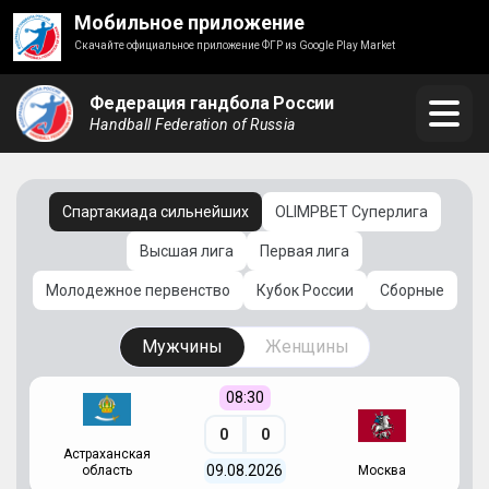
Мобильное приложение
Скачайте официальное приложение ФГР из Google Play Market
Федерация гандбола России
Handball Federation of Russia
Спартакиада сильнейших
OLIMPBET Суперлига
Высшая лига
Первая лига
Молодежное первенство
Кубок России
Сборные
Мужчины
Женщины
08:30
0
0
Астраханская
С
09.08.2026
область
Москва