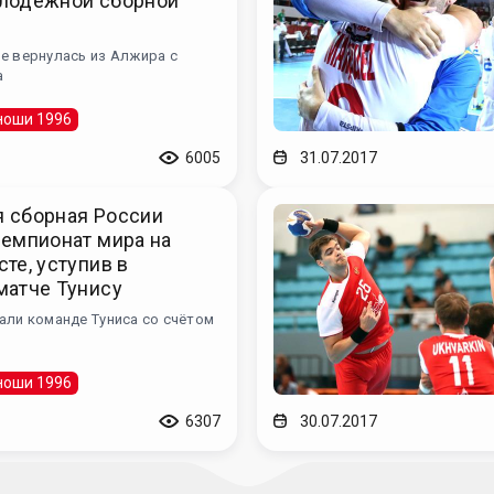
лодёжной сборной
е вернулась из Алжира с
а
оши 1996
6005
31.07.2017
 сборная России
емпионат мира на
те, уступив в
матче Тунису
али команде Туниса со счётом
оши 1996
6307
30.07.2017