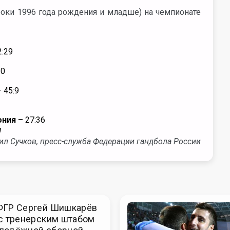
оки 1996 года рождения и младше) на чемпионате
2:29
20
 45:9
ония
– 27:36
я
л Сучков, пресс-служба Федерации гандбола России
ФГР Сергей Шишкарёв
с тренерским штабом