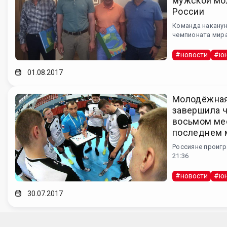
мужской мо
России
Команда наканун
чемпионата мир
#новости
#юн
01.08.2017
Молодёжная
завершила ч
восьмом мес
последнем 
Россияне проигр
21:36
#новости
#юн
30.07.2017