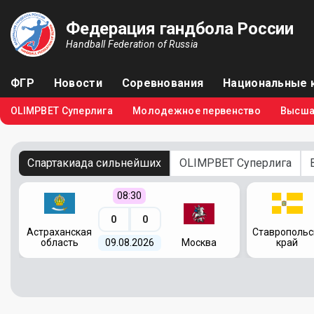
Федерация гандбола России
Handball Federation of Russia
ФГР
Новости
Соревнования
Национальные 
OLIMPBET Суперлига
Молодежное первенство
Высша
Спартакиада сильнейших
OLIMPBET Суперлига
08:30
0
0
я
Астраханская
Ставропольс
область
09.08.2026
Москва
край