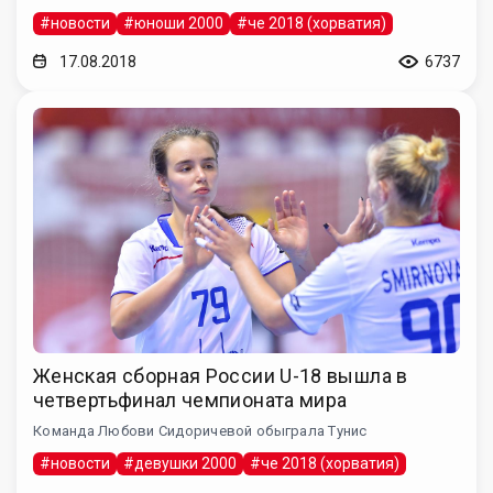
#новости
#юноши 2000
#че 2018 (хорватия)
17.08.2018
6737
Женская сборная России U-18 вышла в
четвертьфинал чемпионата мира
Команда Любови Сидоричевой обыграла Тунис
#новости
#девушки 2000
#че 2018 (хорватия)