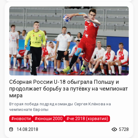
Cборная России U-18 обыграла Польшу и
продолжает борьбу за путёвку на чемпионат
мира
Вторая победа подряд команды Сергея Клёнова на
чемпионате Европы
#новости
#юноши 2000
#че 2018 (хорватия)
14.08.2018
5728