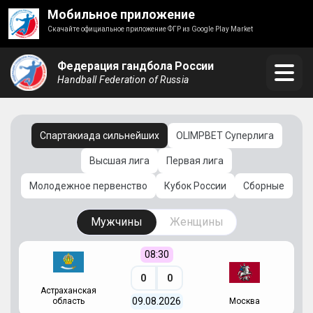
Мобильное приложение
Скачайте официальное приложение ФГР из Google Play Market
Федерация гандбола России
Handball Federation of Russia
Спартакиада сильнейших
OLIMPBET Суперлига
Высшая лига
Первая лига
Молодежное первенство
Кубок России
Сборные
Мужчины
Женщины
08:30
0
0
Астраханская
С
09.08.2026
область
Москва