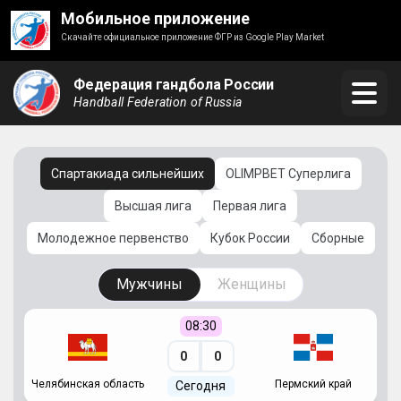
Мобильное приложение
Скачайте официальное приложение ФГР из Google Play Market
Федерация гандбола России
Handball Federation of Russia
Спартакиада сильнейших
OLIMPBET Суперлига
Высшая лига
Первая лига
Молодежное первенство
Кубок России
Сборные
Мужчины
Женщины
08:30
0
0
Челябинская область
Пермский край
С
Сегодня