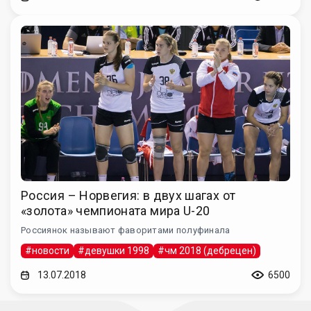
Россия – Норвегия: в двух шагах от
«золота» чемпионата мира U-20
Россиянок называют фаворитами полуфинала
#новости
#девушки 1998
#чм 2018 (дебрецен)
13.07.2018
6500