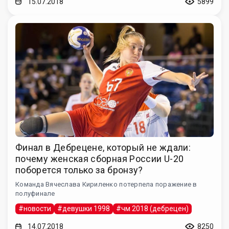
15.07.2018
5899
Финал в Дебрецене, который не ждали:
почему женская сборная России U-20
поборется только за бронзу?
Команда Вячеслава Кириленко потерпела поражение в
полуфинале
#новости
#девушки 1998
#чм 2018 (дебрецен)
14.07.2018
8250