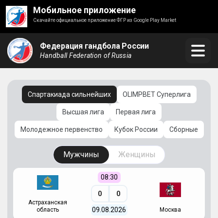
Мобильное приложение
Скачайте официальное приложение ФГР из Google Play Market
Федерация гандбола России
Handball Federation of Russia
Спартакиада сильнейших
OLIMPBET Суперлига
Высшая лига
Первая лига
Молодежное первенство
Кубок России
Сборные
Мужчины
Женщины
08:30
0
0
Астраханская
С
09.08.2026
область
Москва