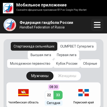
Мобильное приложение
Скачайте официальное приложение ФГР из Google Play Market
Федерация гандбола России
Handball Federation of Russia
Спартакиада сильнейших
OLIMPBET Суперлига
Высшая лига
Первая лига
Молодежное первенство
Кубок России
Сборные
Мужчины
Женщины
08:30
22
33
Челябинская область
Пермский край
С
Сегодня