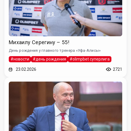
Михаилу Серегину – 55!
День рождения у главного тренера «Уфа-Алисы»
#новости
#день рождения
#olimpbet суперлига
23.02.2026
2721