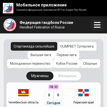
Мобильное приложение
Скачайте официальное приложение ФГР из Google Play Market
Федерация гандбола России
Handball Federation of Russia
Спартакиада сильнейших
OLIMPBET Суперлига
Высшая лига
Первая лига
Молодежное первенство
Кубок России
Сборные
Мужчины
Женщины
08:30
0
0
Челябинская область
Пермский край
С
Сегодня