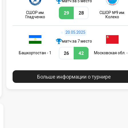
матч за 5 место
29
28
СШОР им.
СШОР №9 им.
Гладченко
Колеко
20.05.2025
матч за 7 место
26
42
Башкортостан - 1
Московская обл. -
Больше информации о турнире