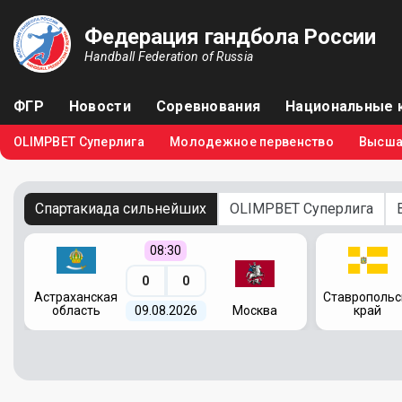
Федерация гандбола России
Handball Federation of Russia
ФГР
Новости
Соревнования
Национальные 
OLIMPBET Суперлига
Молодежное первенство
Высша
Спартакиада сильнейших
OLIMPBET Суперлига
08:30
0
0
я
Астраханская
Ставропольс
область
09.08.2026
Москва
край