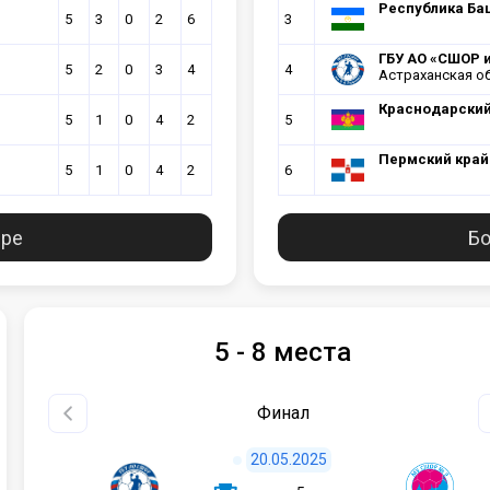
Республика Баш
5
3
0
2
6
3
ГБУ АО «СШОР и
5
2
0
3
4
4
Астраханская о
Краснодарский
5
1
0
4
2
5
Пермский край
5
1
0
4
2
6
ире
Бо
5 - 8 места
Финал
20.05.2025