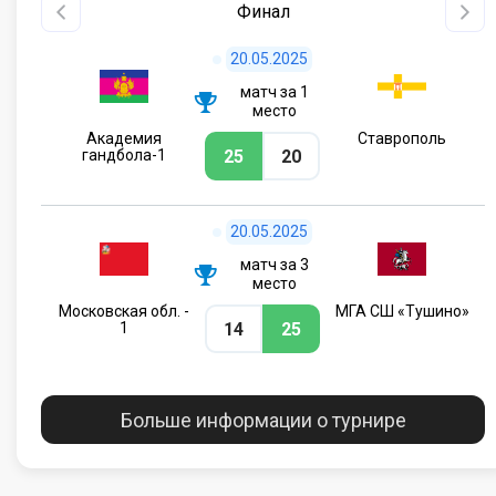
Финал
20.05.2025
матч за 1
место
Академия
Ставрополь
25
20
гандбола-1
20.05.2025
матч за 3
место
Московская обл. -
МГА СШ «Тушино»
14
25
1
Больше информации о турнире