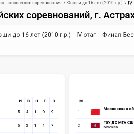
IV
ко - юношеские соревнования
Юноши до 16 лет (2010 г.р.)
йских соревнований, г. Астра
 до 16 лет (2010 г.р.) - IV этап - Финал Вс
И
В
Н
П
О
М
Московская обл
5
4
1
0
9
1
ГБУ ДО МГА СШ
5
3
1
1
7
2
Москва