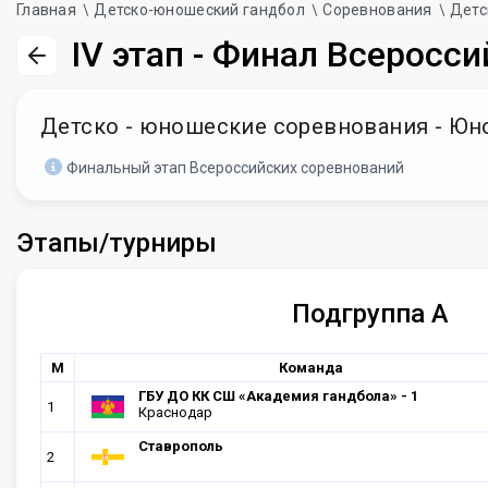
Главная
Детско-юношеский гандбол
Соревнования
Детс
IV этап - Финал Всеросси
Детско - юношеские соревнования - Юноши
Финальный этап Всероссийских соревнований
Этапы/турниры
Подгруппа А
М
Команда
ГБУ ДО КК СШ «Академия гандбола» - 1
1
Краснодар
Ставрополь
2