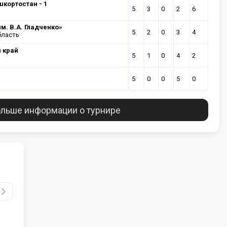
кортостан - 1
5
3
0
2
6
м. В.А. Гладченко»
5
2
0
3
4
бласть
 край
5
1
0
4
2
5
0
0
5
0
льше информации о турнире