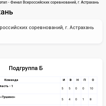
 этап - Финал Всероссийских соревнований, г. Астрахань
хань
ероссийских соревнований, г. Астрахань
Подгруппа Б
Команда
И
В
Н
П
О
асть - 1
5
5
0
0
10
 «Тушино»
5
4
0
1
8