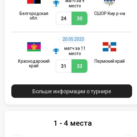
матч за 9
место
Белгородская
СШОР Кир р-на
24
30
обл.
20.05.2025
матч за 11
место
Краснодарский
Пермский край
31
33
край
Больше информации о турнире
1 - 4 места