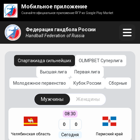
Мобильное приложение
Скачайте официальное приложение ФГР из Google Play Market
Федерация гандбола России
Handball Federation of Russia
Спартакиада сильнейших
OLIMPBET Суперлига
Высшая лига
Первая лига
Молодежное первенство
Кубок России
Сборные
Мужчины
Женщины
08:30
0
0
Челябинская область
Пермский край
С
Сегодня