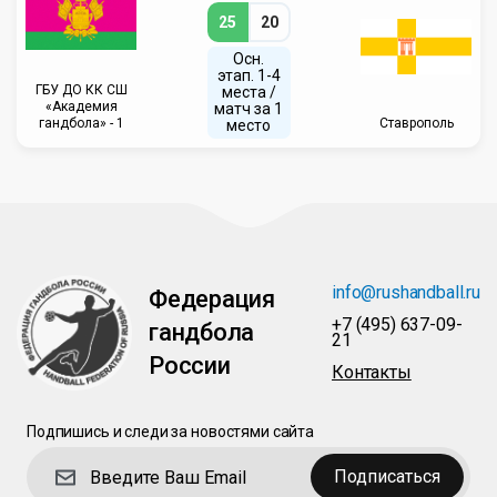
25
20
Осн.
этап. 1-4
ГБУ ДО КК СШ
места /
«Академия
матч за 1
гандбола» - 1
Ставрополь
место
info@rushandball.ru
Федерация
+7 (495) 637-09-
гандбола
21
России
Контакты
Подпишись и следи за новостями сайта
Подписаться