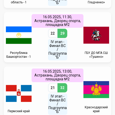
область - 1
Гладченко»
"Б"
16.05.2025, 11:30,
Астрахань, Дворец спорта,
площадка №2
22
29
IV этап -
Финал ВС
/
Республика
ГБУ ДО МГА СШ
Подгруппа
Башкортостан - 1
«Тушино»
"Б"
16.05.2025, 13:00,
Астрахань, Дворец спорта,
площадка №2
21
32
IV этап -
Финал ВС
/
Краснодарский
Подгруппа
Пермский край
край
"Б"