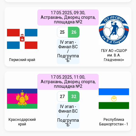
17.05.2025, 09:30,
Астрахань, Дворец спорта,
площадка №2
25
26
IV этап -
Финал ВС
ГБУ АО «СШОР
/
им. В.А.
Подгруппа
Пермский край
Гладченко»
"Б"
17.05.2025, 11:00,
Астрахань, Дворец спорта,
площадка №2
27
32
IV этап -
Финал ВС
/
Краснодарский
Республика
Подгруппа
край
Башкортостан - 1
"Б"