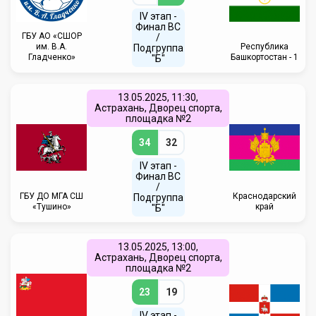
IV этап -
Финал ВС
ГБУ АО «СШОР
/
им. В.А.
Республика
Подгруппа
Гладченко»
Башкортостан - 1
"Б"
13.05.2025, 11:30,
Астрахань, Дворец спорта,
площадка №2
34
32
IV этап -
Финал ВС
/
ГБУ ДО МГА СШ
Краснодарский
Подгруппа
«Тушино»
край
"Б"
13.05.2025, 13:00,
Астрахань, Дворец спорта,
площадка №2
23
19
IV этап -