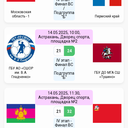
Финал ВС
/
Московская
Подгруппа
область - 1
Пермский край
"Б"
14.05.2025, 10:00,
Астрахань, Дворец спорта,
площадка №2
21
24
IV этап -
Финал ВС
ГБУ АО «СШОР
/
им. В.А.
ГБУ ДО МГА СШ
Подгруппа
Гладченко»
«Тушино»
"Б"
14.05.2025, 11:30,
Астрахань, Дворец спорта,
площадка №2
21
32
IV этап -
Финал ВС