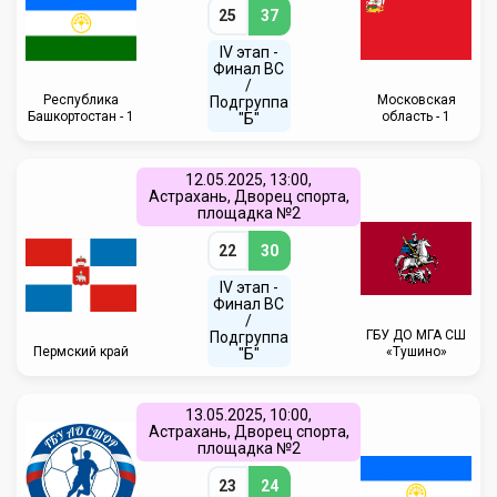
25
37
IV этап -
Финал ВС
/
Республика
Московская
Подгруппа
Башкортостан - 1
область - 1
"Б"
12.05.2025, 13:00,
Астрахань, Дворец спорта,
площадка №2
22
30
IV этап -
Финал ВС
/
ГБУ ДО МГА СШ
Подгруппа
Пермский край
«Тушино»
"Б"
13.05.2025, 10:00,
Астрахань, Дворец спорта,
площадка №2
23
24