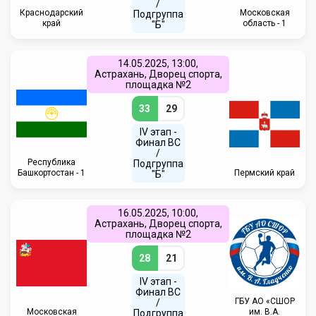
/
Краснодарский
Московская
Подгруппа
край
область - 1
"Б"
14.05.2025, 13:00,
Астрахань, Дворец спорта,
площадка №2
33
29
IV этап -
Финал ВС
/
Республика
Подгруппа
Башкортостан - 1
Пермский край
"Б"
16.05.2025, 10:00,
Астрахань, Дворец спорта,
площадка №2
28
21
IV этап -
Финал ВС
ГБУ АО «СШОР
/
Московская
им. В.А.
Подгруппа