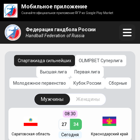
Мобильное приложение
Скачайте официальное приложение ФГР из Google Play Market
Федерация гандбола России
Handball Federation of Russia
Спартакиада сильнейших
OLIMPBET Суперлига
Высшая лига
Первая лига
Молодежное первенство
Кубок России
Сборные
Мужчины
Женщины
08:30
27
34
Саратовская область
Краснодарский край
Ч
Сегодня
ай