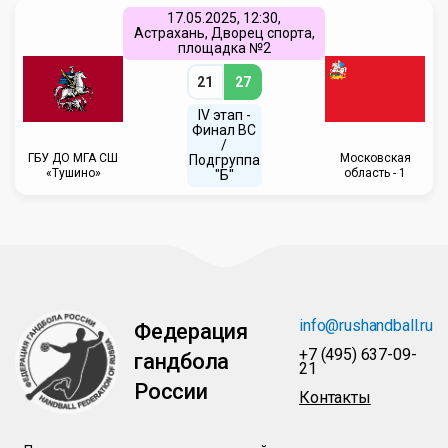
17.05.2025, 12:30,
Астрахань, Дворец спорта,
площадка №2
21
27
IV этап -
Финал ВС
/
ГБУ ДО МГА СШ
Московская
Подгруппа
«Тушино»
область - 1
"Б"
info@rushandball.ru
Федерация
+7 (495) 637-09-
гандбола
21
России
Контакты