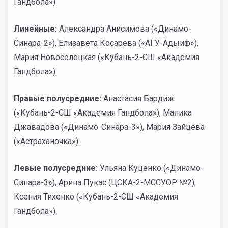
Гандбола»).
Линейные:
Александра Анисимова («Динамо-
Синара-2»), Елизавета Косарева («АГУ-Адыиф»),
Мария Новоселецкая («Кубань-2-СШ «Академия
Гандбола»).
Правые полусредние:
Анастасия Бардиж
(«Кубань-2-СШ «Академия Гандбола»), Малика
Джавадова («Динамо-Синара-3»), Мария Зайцева
(«Астраханочка»).
Левые полусредние:
Ульяна Куценко («Динамо-
Синара-3»), Арина Пукас (ЦСКА-2-МССУОР №2),
Ксения Тихенко («Кубань-2-СШ «Академия
Гандбола»).