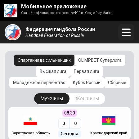
Мобильное приложение
Скачайте официальное приложение ФГР из Google Play Market
Федерация гандбола России
Handball Federation of Russia
Спартакиада сильнейших
OLIMPBET Суперлига
Высшая лига
Первая лига
Молодежное первенство
Кубок России
Сборные
Мужчины
Женщины
08:30
0
0
Саратовская область
Краснодарский край
Ч
Сегодня
ай