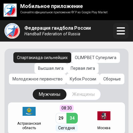
Мобильное приложение
Скачайте официальное приложение ФГР из Google Play Market
Федерация гандбола России
Handball Federation of Russia
Спартакиада сильнейших
OLIMPBET Суперлига
Высшая лига
Первая лига
Молодежное первенство
Кубок России
Сборные
Мужчины
Женщины
08:30
29
34
Астраханская
С
Сегодня
область
Москва