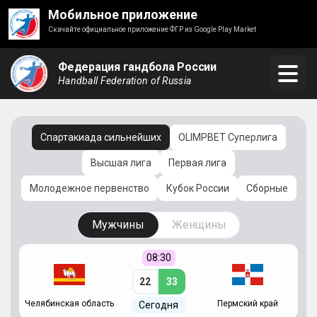
Мобильное приложение
Скачайте официальное приложение ФГР из Google Play Market
Федерация гандбола России
Handball Federation of Russia
Спартакиада сильнейших
OLIMPBET Суперлига
Высшая лига
Первая лига
Молодежное первенство
Кубок России
Сборные
Мужчины
Женщины
08:30
22
33
Челябинская область
Пермский край
С
Сегодня