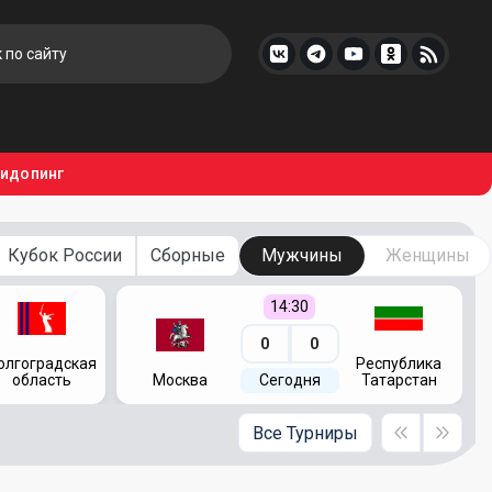
тидопинг
Кубок России
Сборные
Мужчины
Женщины
14:30
0
0
олгоградская
Республика
область
Москва
Сегодня
Татарстан
Все Турниры