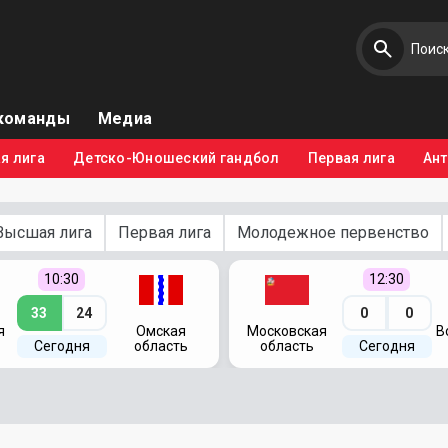
команды
Медиа
я лига
Детско-Юношеский гандбол
Первая лига
Ан
Высшая лига
Первая лига
Молодежное первенство
10:30
12:30
33
24
0
0
я
Омская
Московская
В
Сегодня
область
область
Сегодня