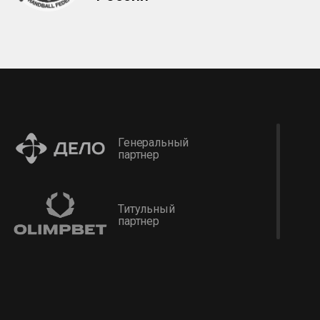
Генеральный
партнер
Титульный
партнер