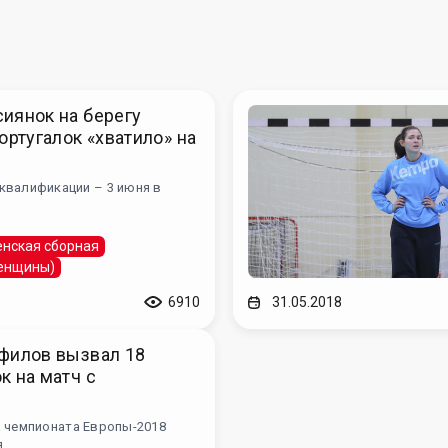
иянок на берегу
ортугалок «хватило» на
квалификации – 3 июня в
нская сборная
женщины)
6910
31.05.2018
филов вызвал 18
к на матч с
й
а чемпионата Европы-2018
я