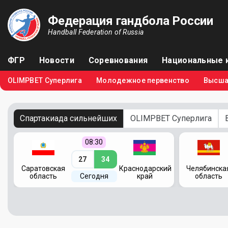
Федерация гандбола России
Handball Federation of Russia
ФГР
Новости
Соревнования
Национальные 
OLIMPBET Суперлига
Молодежное первенство
Высша
Спартакиада сильнейших
OLIMPBET Суперлига
08:30
27
34
кий
Саратовская
Краснодарский
Челябинска
область
Сегодня
край
область