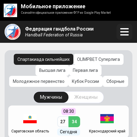
Мобильное приложение
Скачайте официальное приложение ФГР из Google Play Market
Федерация гандбола России
Handball Federation of Russia
Спартакиада сильнейших
OLIMPBET Суперлига
Высшая лига
Первая лига
Молодежное первенство
Кубок России
Сборные
Мужчины
Женщины
08:30
27
34
Саратовская область
Краснодарский край
Ч
Сегодня
ай