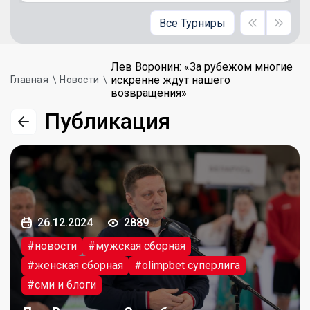
Все Турниры
Лев Воронин: «За рубежом многие
искренне ждут нашего
Главная
Новости
возвращения»
Публикация
26.12.2024
2889
#новости
#мужская сборная
#женская сборная
#olimpbet суперлига
#сми и блоги