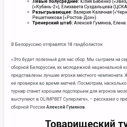
Левые полусредние:
Юлия Бабенко («Звезд
(«Кубань-2»), Елизавета Суздальцева (ЦСКА
Разыгрывающие:
Валерия Калачная («Черн
Решетникова («Ростов-Дон»).
Тренерский штаб:
Алексей Гумянов, Елена 
В Белоруссию отправятся 18 гандболисток.
«Это будет полезный для нас сбор. Мы сыграем на 
сборной Белоруссии, их молодежной национальной ко
представлены лучшие игроки местного чемпионата. Ж
её проверки во время матчей. Посмотрим, насколько
турнир станет хорошим подспорьем для игроков молод
выступают в OLIMPBET Суперлиге»,
– рассказал о п
сборной России
Алексей Гумянов
.
Товарищеский т