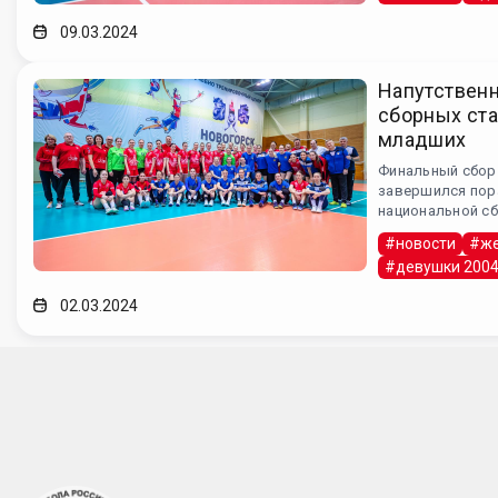
09.03.2024
Напутственн
сборных ст
младших
Финальный сбор
завершился пор
национальной с
#новости
#же
#девушки 200
02.03.2024