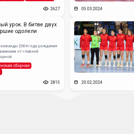
2627
05.03.2024
ый урок. В битве двух
аршие одолели
 команды 2004 года рождения
ажением от главной
борной
нская сборная
4
2815
20.02.2024