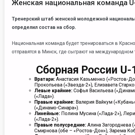
Женская национальная команда U-
Тренерский штаб женской молодежной националь
определил состав на сбор.
Национальная команда будет тренироваться в Красноа
отправятся в Минск, где сыграют на международном
Сборная России U-
Вратари:
Анастасия Казьменко («Ростов-Дон
Прокопьева («Звезда-2»), Елизавета Старко
Левые крайние:
Софья Васильева («Динамо-
(«Лада»).
Правые крайние:
Валерия Вайкум («Кубань»
(«Динамо-Синара»).
Линейные:
Полина Мусина («Лада-2»), Лери
(«Лада-2»).
Правые полусредние:
Алина Загороднева (
Смирнова (обе
–
«Ростов-Дон»), Зарема Ко