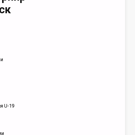
ск
ии
я U-19
ии