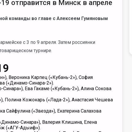
19 отправится в Минск в апреле
ной команды во главе с Алексеем Гумяновым
рмейске с 3 по 9 апреля.
Затем россиянки
 товарищеском турнире.
19
»), Вероника Карпец («Кубань-2»), София
ва («Динамо-Синара-2»).
Синара»), Ева Гакаме («Кубань-2»), Алина Сокова
), Полина Кожокарь («Лада-2»), Анастасия Чешева
ка Сайфулина («Звезда»), Екатерина Салахова
«Динамо-Синара»), Валерия Клишина, Елена
бж («АГУ-Адыиф»).