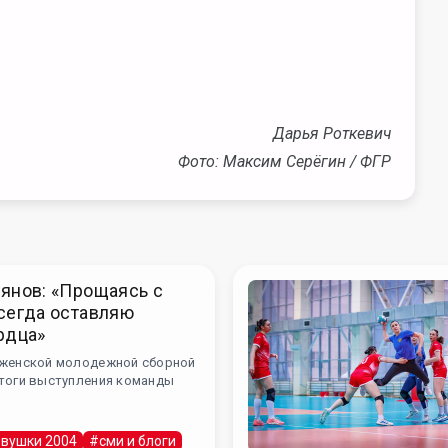
Дарья Роткевич
Фото:
Максим Серёгин / ФГР
янов: «Прощаясь с
сегда оставляю
рдца»
 женской молодежной сборной
итоги выступления команды
вушки 2004
#сми и блоги