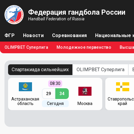
Федерация гандбола России
Handball Federation of Russia
ФГР
Новости
Соревнования
Национальные 
OLIMPBET Суперлига
Молодежное первенство
Высша
Спартакиада сильнейших
OLIMPBET Суперлига
08:30
29
34
я
Астраханская
Ставропольс
область
Сегодня
Москва
край