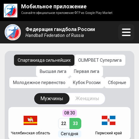
Мобильное приложение
Скачайте официальное приложение ФГР из Google Play Market
Федерация гандбола России
Handball Federation of Russia
Спартакиада сильнейших
OLIMPBET Суперлига
Высшая лига
Первая лига
Молодежное первенство
Кубок России
Сборные
Мужчины
Женщины
08:30
22
33
Челябинская область
Пермский край
С
Сегодня