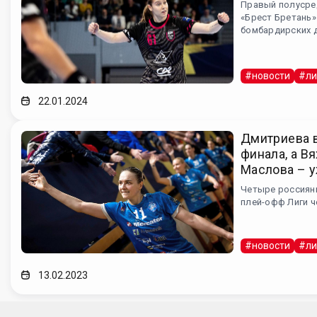
Правый полусре
«Брест Бретань»
бомбардирских 
#новости
#ли
22.01.2024
Дмитриева в
финала, а В
Маслова – у
Четыре россиян
плей-офф Лиги 
#новости
#ли
13.02.2023