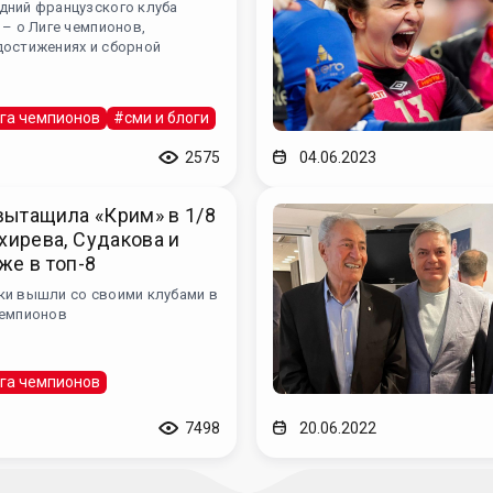
дний французского клуба
 – о Лиге чемпионов,
достижениях и сборной
га чемпионов
#сми и блоги
2575
04.06.2023
ытащила «Крим» в 1/8
яхирева, Судакова и
же в топ-8
ки вышли со своими клубами в
чемпионов
га чемпионов
7498
20.06.2022