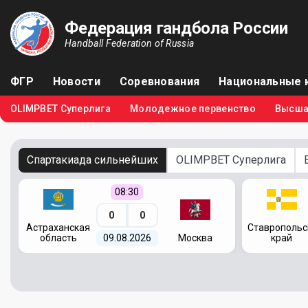
Федерация гандбола России
Handball Federation of Russia
ФГР
Новости
Соревнования
Национальные 
OLIMPBET Суперлига
Молодежное первенство
Высша
Спартакиада сильнейших
OLIMPBET Суперлига
08:30
0
0
я
Астраханская
Ставропольс
область
09.08.2026
Москва
край