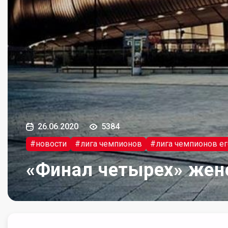
26.06.2020
5384
#новости
#лига чемпионов
#лига чемпионов е
«Финал четырех» жен