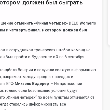
 котором должен был сыграть
решение отменить «Финал четырех»
DELO
Women
’
s
 ним и четвертьфинал, в котором должен был
ков и сотрудников тренерских штабов команд на
н был пройти в Будапеште с 3 по 6 сентября.
гандбола Венгрии и получали свежую информацию
ся, например, международных поездок и
дент ЕГФ
Михаэль Видерер
. – На протяжении
ся, только если безопасные условия будут
что „Финал четырех“ по всем пунктам отличается от
сегда старались информировать все