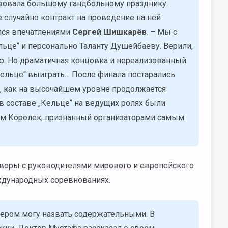
вовала большому гандбольному празднику.
е случайно контракт на проведение на ней
ился впечатлениями
Сергей Шишкарёв
. – Мы с
це“ и персонально Таланту Душейбаеву. Верили,
ею. Но драматичная концовка и нереализованный
Кельце“ выиграть… После финала постарались
, как на высочайшем уровне продолжается
 в составе „Кельце“ на ведущих ролях были
ём Королек, признанный организаторами самым
воры с руководителями мирового и европейского
ждународных соревнованиях.
ером могу назвать содержательными. В