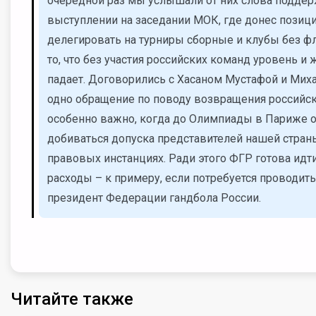
очередной раз мы услышали от них слова поддер
выступлении на заседании МОК, где донес позици
делегировать на турниры сборные и клубы без фл
то, что без участия российских команд уровень 
падает. Договорились с Хасаном Мустафой и Мих
одно обращение по поводу возвращения российск
особенно важно, когда до Олимпиады в Париже о
добиваться допуска представителей нашей стра
правовых инстанциях. Ради этого ФГР готова ид
расходы – к примеру, если потребуется проводить
президент Федерации гандбола России.
Читайте также