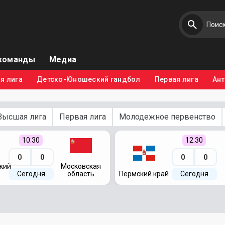
команды
Медиа
я лига
Детско-Юношеский гандбол
Первая лига
Ан
Высшая лига
Первая лига
Молодежное первенство
10:30
12:30
0
0
0
0
кий
Московская
Сегодня
область
Пермский край
Сегодня