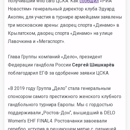
получивший wild card ЦСКА. Как
сообщил
«РИА
Новостям» генеральный директор клуба Эдуард
Акопян, для участия в турнире армейцами заявлены
три московские арены: дворец спорта «Динамо» в
Крылатском, дворец спорта «Динамо» на улице
Лавочкина и «Мегаспорт».
Глава Группы компаний «Дело», президент
Федерации гандбола России
Сергей Шишкарёв
поблагодарил ЕГФ за одобрение заявки ЦСКА.
«В 2019 году Группа „Дело“ стала генеральным
спонсором самого престижного женского клубного
гандбольного турнира Европы. Мы с гордостью
поддерживали „Ростов-Дон“, вышедший в DELO
Women’s EHF FINAL4. Ростовчанки завоевали
серебро, уступив в решающем матче с разницей