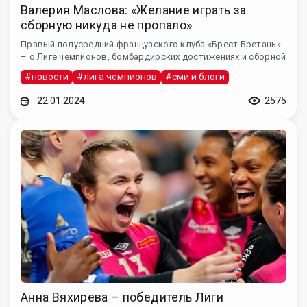
Валерия Маслова: «Желание играть за
сборную никуда не пропало»
Правый полусредний французского клуба «Брест Бретань»
– о Лиге чемпионов, бомбардирских достижениях и сборной
#новости
#лига чемпионов
#сми и блоги
22.01.2024
2575
Анна Вяхирева – победитель Лиги