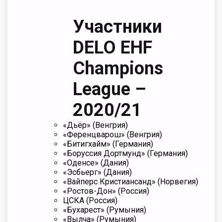
Участники
DELO EHF
Champions
League –
2020/21
«Дьёр» (Венгрия)
«Ференцварош» (Венгрия)
«Битигхайм» (Германия)
«Боруссия Дортмунд» (Германия)
«Оденсе» (Дания)
«Эсбьерг» (Дания)
«Вайперс Кристиансанд» (Норвегия)
«Ростов-Дон» (Россия)
ЦСКА (Россия)
«Бухарест» (Румыния)
«Вылча» (Румыния)