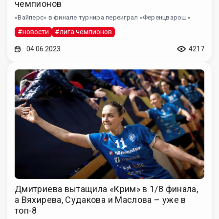
чемпионов
«Вайперс» в финале турнира переиграл «Ференцварош»
#новости
#лига чемпионов
04.06.2023
4217
Дмитриева вытащила «Крим» в 1/8 финала,
а Вяхирева, Судакова и Маслова – уже в
топ-8