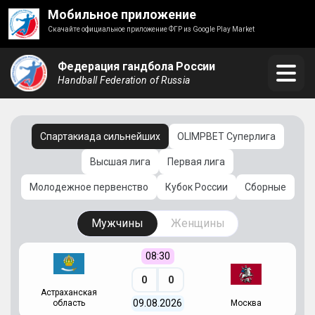
Мобильное приложение
Скачайте официальное приложение ФГР из Google Play Market
Федерация гандбола России
Handball Federation of Russia
Спартакиада сильнейших
OLIMPBET Суперлига
Высшая лига
Первая лига
Молодежное первенство
Кубок России
Сборные
Мужчины
Женщины
08:30
0
0
Астраханская
С
09.08.2026
область
Москва