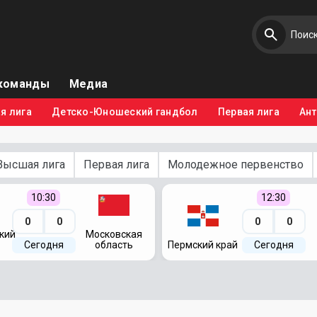
команды
Медиа
я лига
Детско-Юношеский гандбол
Первая лига
Ан
Высшая лига
Первая лига
Молодежное первенство
10:30
12:30
0
0
0
0
кий
Московская
Сегодня
область
Пермский край
Сегодня