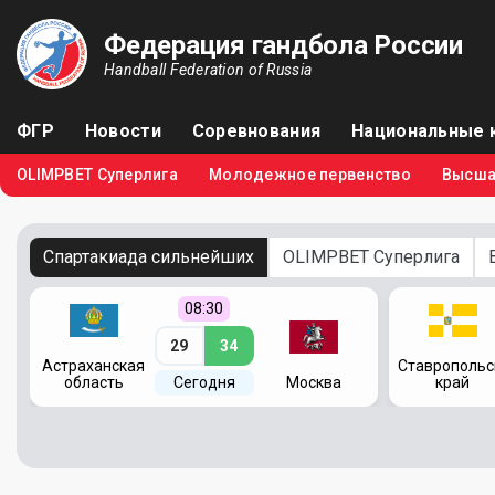
Федерация гандбола России
Handball Federation of Russia
ФГР
Новости
Соревнования
Национальные 
OLIMPBET Суперлига
Молодежное первенство
Высша
Спартакиада сильнейших
OLIMPBET Суперлига
08:30
29
34
я
Астраханская
Ставропольс
область
Сегодня
Москва
край