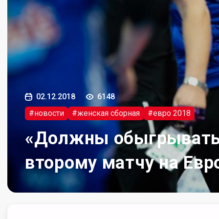
02.12.2018
6148
#новости
#женская сборная
#евро 2018
«Должны обыгрывать 
второму матчу на Евр