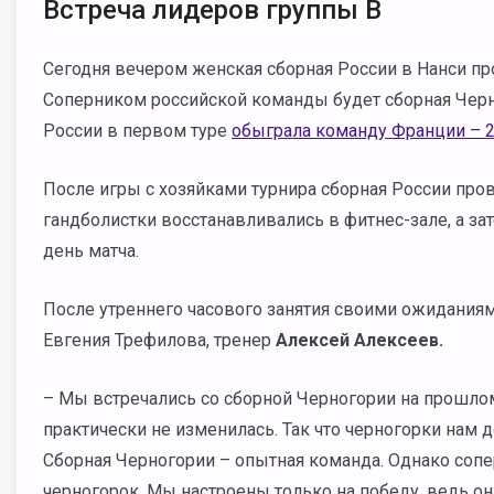
Встреча лидеров группы В
Сегодня вечером женская сборная России в Нанси пр
Соперником российской команды будет сборная Черно
России в первом туре
обыграла команду Франции – 2
После игры с хозяйками турнира сборная России про
гандболистки восстанавливались в фитнес-зале, а зат
день матча.
После утреннего часового занятия своими ожиданиям
Евгения Трефилова, тренер
Алексей Алексеев.
– Мы встречались со сборной Черногории на прошлом 
практически не изменилась. Так что черногорки нам 
Сборная Черногории – опытная команда. Однако соп
черногорок. Мы настроены только на победу, ведь он