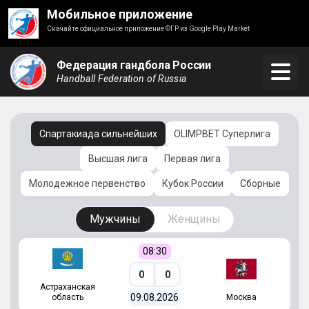
Мобильное приложение
Скачайте официальное приложение ФГР из Google Play Market
Федерация гандбола России
Handball Federation of Russia
Спартакиада сильнейших
OLIMPBET Суперлига
Высшая лига
Первая лига
Молодежное первенство
Кубок России
Сборные
Мужчины
Женщины
08:30
0
0
Астраханская
С
09.08.2026
область
Москва