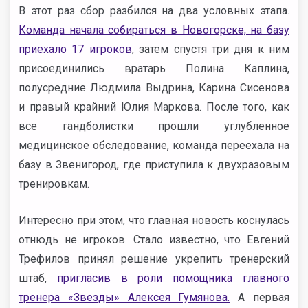
В этот раз сбор разбился на два условных этапа.
Команда начала собираться в Новогорске, на базу
приехало 17 игроков
, затем спустя три дня к ним
присоединились вратарь Полина Каплина,
полусредние Людмила Выдрина, Карина Сисенова
и правый крайний Юлия Маркова. После того, как
все гандболистки прошли углубленное
медицинское обследование, команда переехала на
базу в Звенигород, где приступила к двухразовым
тренировкам.
Интересно при этом, что главная новость коснулась
отнюдь не игроков. Стало известно, что Евгений
Трефилов принял решение укрепить тренерский
штаб,
пригласив в роли помощника главного
тренера «Звезды» Алексея Гумянова.
А первая