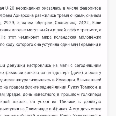
ая U-20 неожиданно оказалась в числе фаворитов
тефана Арнарсона разжились тремя очками, сначала
29:29, а затем обыграв Словению, 24:22. Если
тянки вполне могут выйти в плей-офф с третьего, а
 На этот чемпионат мира исландская молодёжка
по ходу которого она уступила один мяч Германии и
аши девушки настроились на матч с сегодняшним
 фамилии кончаются на «доттир» (дочь), а если у
родители натурализовались в Исландии. В нынешней
 на правом фланге задней линии Луизу Томпсон, в
м Эрадзе, дочь известного в прошлом голкипера
ольной школы, он уехал из Тбилиси в далёкую
выступил на Олимпиаде в Афинах. А его дочь стала