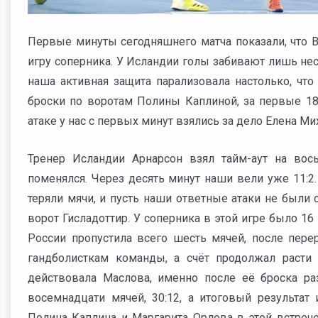
Первые минуты сегодняшнего матча показали, что 
игру соперника. У Исландии голы забивают лишь нес
наша активная защита парализовала настолько, чт
броски по воротам Полины Каплиной, за первые 18 
атаке у нас с первых минут взялись за дело Елена М
Тренер Исландии Арнарсон взял тайм-аут на вось
поменялся. Через десять минут наши вели уже 11:2.
теряли мячи, и пусть наши ответные атаки не были
ворот Гисладоттир. У соперника в этой игре было 16 
России пропустила всего шесть мячей, после пер
гандболисткам команды, а счёт продолжал расти 
действовала Маслова, именно после её броска ра
восемнадцати мячей, 30:12, а итоговый результат и
Полина Каплина и Маргарита Орлова в этой встреч