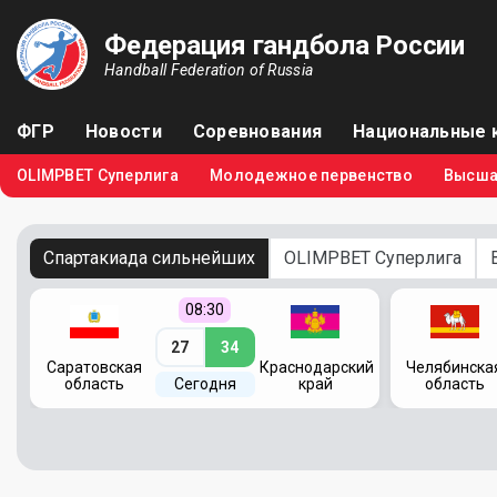
Федерация гандбола России
Handball Federation of Russia
ФГР
Новости
Соревнования
Национальные 
OLIMPBET Суперлига
Молодежное первенство
Высша
Спартакиада сильнейших
OLIMPBET Суперлига
08:30
27
34
кий
Саратовская
Краснодарский
Челябинска
область
Сегодня
край
область