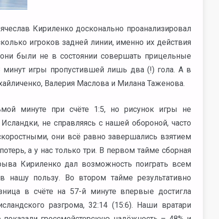
Вячеслав Кириленко досконально проанализировал
колько игроков задней линии, именно их действия
о они были не в состоянии совершать прицельные
минут игры пропустившей лишь два (!) гола. А в
ихайличенко, Валерия Маслова и Милана Таженова.
мой минуте при счёте 1:5, но рисунок игры не
 Исландки, не справляясь с нашей обороной, часто
 скоростными, они всё равно завершались взятием
потерь, а у нас только три. В первом тайме сборная
ерыва Кириленко дал возможность поиграть всем
в нашу пользу. Во втором тайме результативно
зница в счёте на 57-й минуте впервые достигла
сландского разгрома, 32:14 (15:6). Наши вратари
е показали гроссмейстерскую надёжность – 48% и