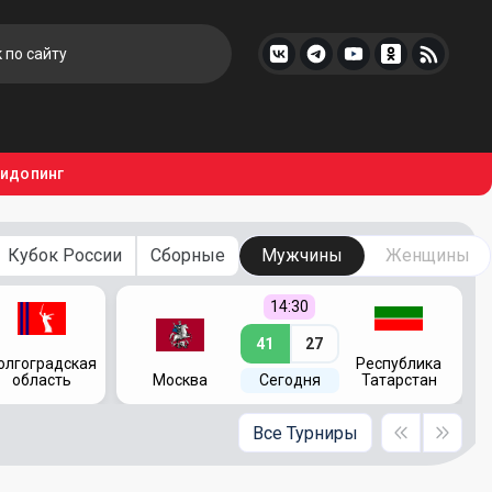
тидопинг
Кубок России
Сборные
Мужчины
Женщины
14:30
41
27
олгоградская
Республика
область
Москва
Сегодня
Татарстан
Все Турниры