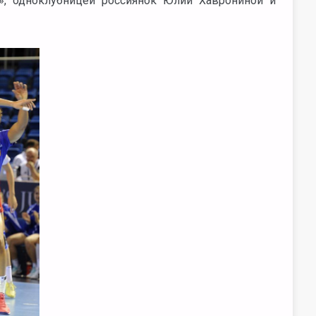
», одноклубницей россиянок Юлии Хаврониной и