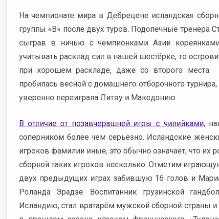
На чемпионате мира в Дебрецене исландская сборн
группы «В» после двух туров. Подопечные тренера С
сыграв в ничью с чемпионками Азии кореянками, 
учитывать расклад сил в нашей шестёрке, то острови
при хорошем раскладе, даже со второго места.
пробилась весной с домашнего отборочного турнира, 
уверенно переиграла Литву и Македонию.
В отличие от позавчерашней игры с чилийками
, н
соперником более чем серьёзно. Исландские женские
игроков фамилии иные, это обычно означает, что их 
сборной таких игроков несколько. Отметим играющую
двух предыдущих играх забившую 16 голов и Мариа
Роланда Эрадзе. Воспитанник грузинской гандб
Исландию, стал вратарём мужской сборной страны и 