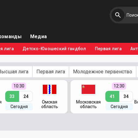
команды
Медиа
я лига
Детско-Юношеский гандбол
Первая лига
Ан
Высшая лига
Первая лига
Молодежное первенство
10:30
12:30
33
24
41
34
я
Омская
Московская
В
Сегодня
область
область
Сегодня