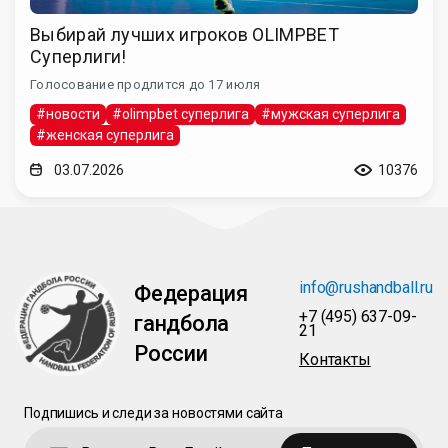
Выбирай лучших игроков OLIMPBET
Суперлиги!
Голосование продлится до 17 июля
#новости
#olimpbet суперлига
#мужская суперлига
#женская суперлига
03.07.2026
10376
info@rushandball.ru
Федерация
+7 (495) 637-09-
гандбола
21
России
Контакты
Подпишись и следи за новостями сайта