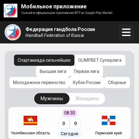
Мобильное приложение
Скачайте официальное приложение ФГР из Google Play Market
Федерация гандбола России
Handball Federation of Russia
Спартакиада сильнейших
OLIMPBET Суперлига
Высшая лига
Первая лига
Молодежное первенство
Кубок России
Сборные
Мужчины
Женщины
08:30
0
0
Челябинская область
Пермский край
С
Сегодня