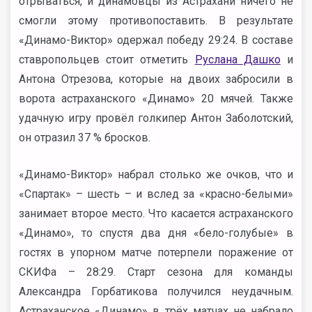
отрываться, и динамовцы из Астрахани ничего не
смогли этому противопоставить. В результате
«Динамо-Виктор» одержал победу 29:24. В составе
ставропольцев стоит отметить
Руслана Дашко
и
Антона Отрезова, которые на двоих забросили в
ворота астраханского «Динамо» 20 мячей. Также
удачную игру провёл голкипер Антон Заболотский,
он отразил 37 % бросков.
«Динамо-Виктор» набрал столько же очков, что и
«Спартак» – шесть – и вслед за «красно-белыми»
занимает второе место. Что касается астраханского
«Динамо», то спустя два дня «бело-голубые» в
гостях в упорном матче потерпели поражение от
СКИФа – 28:29. Старт сезона для команды
Александра Горбатикова получился неудачным.
Астраханское «Динамо» в трёх матчах не набрало