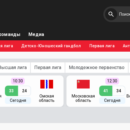
команды
Медиа
я лига
Детско-Юношеский гандбол
Первая лига
Ан
Высшая лига
Первая лига
Молодежное первенство
10:30
12:30
33
24
41
34
я
Омская
Московская
В
Сегодня
область
область
Сегодня