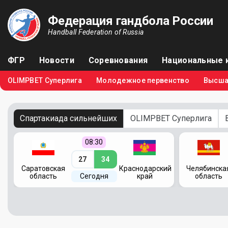
Федерация гандбола России
Handball Federation of Russia
ФГР
Новости
Соревнования
Национальные 
OLIMPBET Суперлига
Молодежное первенство
Высша
Спартакиада сильнейших
OLIMPBET Суперлига
08:30
27
34
кий
Саратовская
Краснодарский
Челябинска
область
Сегодня
край
область