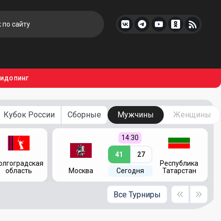
тидопинг
Кубок России
Сборные
Мужчины
Женщины
14:30
41
27
олгоградская
Республика
область
Москва
Сегодня
Татарстан
Все Турниры