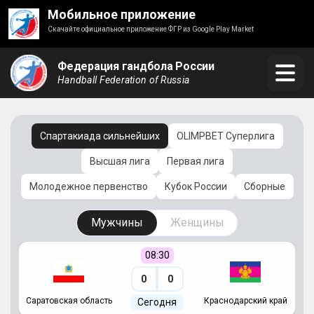
Мобильное приложение
Скачайте официальное приложение ФГР из Google Play Market
Федерация гандбола России
Handball Federation of Russia
Спартакиада сильнейших
OLIMPBET Суперлига
Высшая лига
Первая лига
Молодежное первенство
Кубок России
Сборные
Мужчины
Женщины
08:30
0
0
Саратовская область
Краснодарский край
Ч
Сегодня
ай