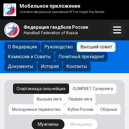
Мобильное приложение
Скачайте официальное приложение ФГР из Google Play Market
Федерация гандбола России
Handball Federation of Russia
О Федерации
Руководство
Высший совет
Комиссии и Советы
Почетный президент
Документы
История
Контакты
Спартакиада сильнейших
OLIMPBET Суперлига
Высшая лига
Первая лига
Молодежное первенство
Кубок России
Сборные
Мужчины
Женщины