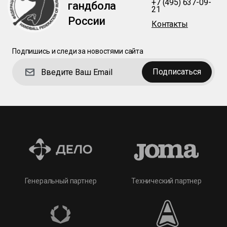
+7 (495) 637-09-
гандбола
21
России
Контакты
Подпишись и следи за новостями сайта
Подписаться
Технический партнер
Генеральный партнер