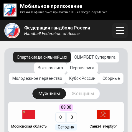
Мобильное приложение
Скачайте официальное приложение ФГР из Google Play Market
Федерация гандбола России
Handball Federation of Russia
Спартакиада сильнейших
OLIMPBET Суперлига
Высшая лига
Первая лига
Молодежное первенство
Кубок России
Сборные
Мужчины
Женщины
08:30
0
0
Московская область
Санкт-Петербург
Сегодня
ть