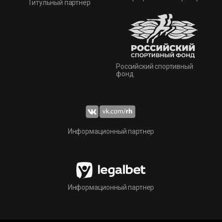
Титульный партнер
Российский спортивный
фонд
Информационный партнер
Информационный партнер