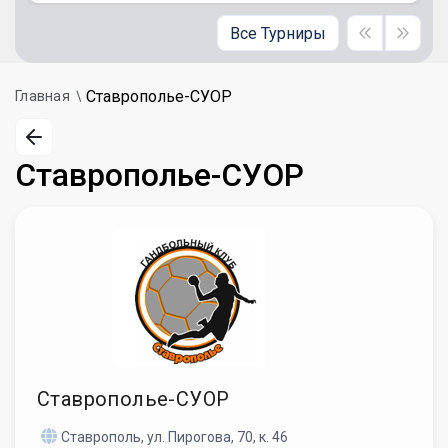
Все Турниры
Ставрополье-СУОР
Главная
Ставрополье-СУОР
Ставрополье-СУОР
Ставрополь, ул. Пирогова, 70, к. 46