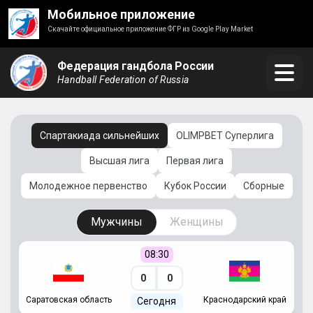
Мобильное приложение
Скачайте официальное приложение ФГР из Google Play Market
Федерация гандбола России
Handball Federation of Russia
Спартакиада сильнейших
OLIMPBET Суперлига
Высшая лига
Первая лига
Молодежное первенство
Кубок России
Сборные
Мужчины
Женщины
08:30
0
0
Саратовская область
Краснодарский край
Ч
Сегодня
ай