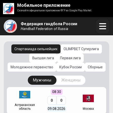
Мобильное приложение
Скачайте официальное приложение ФГР из Google Play Market
Федерация гандбола России
Handball Federation of Russia
Спартакиада сильнейших
OLIMPBET Суперлига
Высшая лига
Первая лига
Молодежное первенство
Кубок России
Сборные
Мужчины
Женщины
08:30
0
0
Астраханская
С
09.08.2026
область
Москва