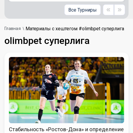
Все Турниры
Материалы с хештегом #olimbpet суперлига
Главная
olimbpet суперлига
Стабильность «Ростов-Дона» и определение