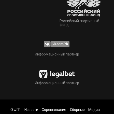
Российский спортивный
фонд
Информационный партнер
Информационный партнер
О ФГР
Новости
Соревнования
Сборные
Медиа